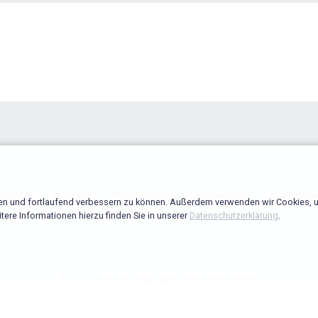
Karriere
Kontakt
Kundenlogin
Datenschutz
Impressu
en und fortlaufend verbessern zu können. Außerdem verwenden wir Cookies, u
ere Informationen hierzu finden Sie in unserer
Datenschutzerklärung
.
© 2017 Corwese GmbH. Alle Rechte vorbehalten.